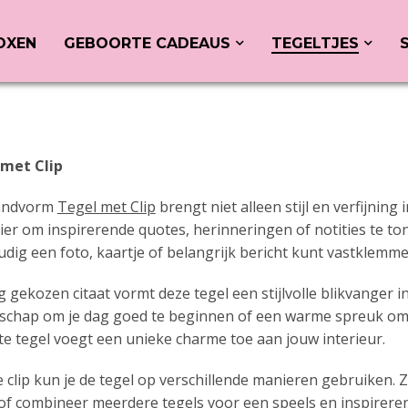
OXEN
GEBOORTE CADEAUS
TEGELTJES
met Clip
Handvorm
Tegel met Clip
brengt niet alleen stijl en verfijning
er om inspirerende quotes, herinneringen of notities te tone
ig een foto, kaartje of belangrijk bericht kunt vastklemme
 gekozen citaat vormt deze tegel een stijlvolle blikvanger in
chap om je dag goed te beginnen of een warme spreuk om j
 tegel voegt een unieke charme toe aan jouw interieur.
 clip kun je de tegel op verschillende manieren gebruiken. Z
 of combineer meerdere tegels voor een speels en inspireren