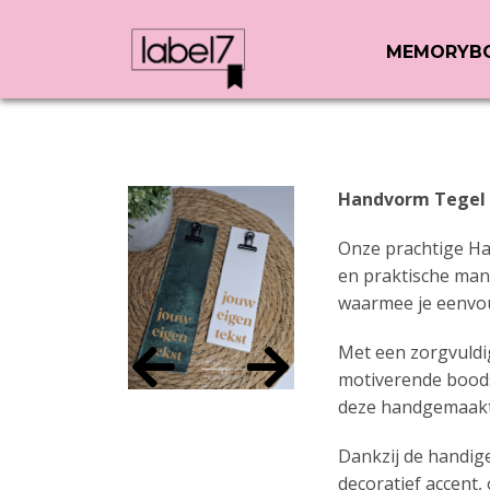
MEMORYB
Handvorm Tegel 
Onze prachtige 
en praktische mani
waarmee je eenvoud
Met een zorgvuldig
motiverende boods
deze handgemaakte
Dankzij de handige
decoratief accent,