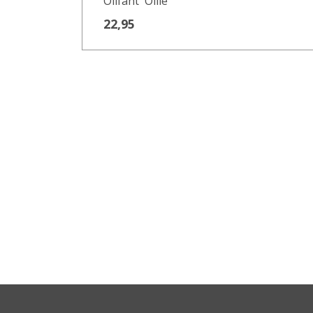
Olifant ´Ollie`
22,95