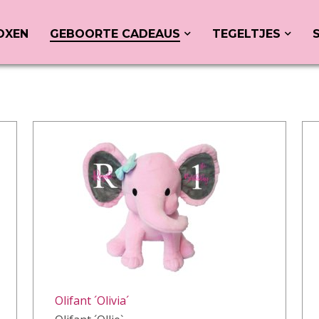
OXEN
GEBOORTE CADEAUS
TEGELTJES
Olifant ´Olivia´