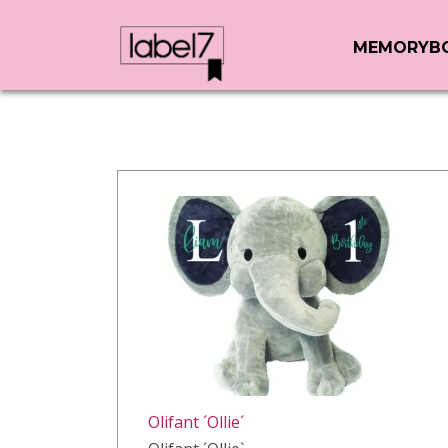
MEMORYB
Olifant ´Ollie´