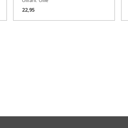
Olifant ´Ollie`
22,95