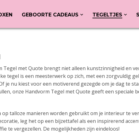
OXEN
GEBOORTE CADEAUS
TEGELTJES
l
Tegel met Quote brengt niet alleen kunstzinnigheid en verf
Elke tegel is een meesterwerk op zich, met een zorgvuldig ge
Of je nu kiest voor een motiverend gezegde om je dag te 
 vullen, onze Handvorm Tegel met Quote geeft een speciale 
op talloze manieren worden gebruikt om je interieur te ver
coratie, leg het op een bijzettafel als een inspirerend acce
ffie te vergezellen. De mogelijkheden zijn eindeloos!