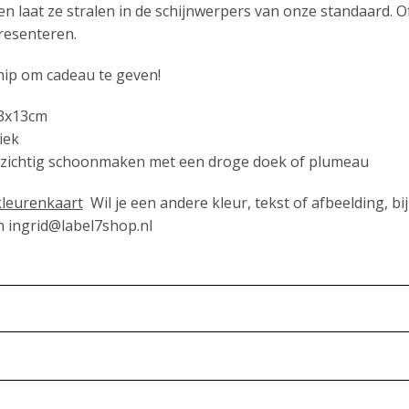
en laat ze stralen in de schijnwerpers van onze standaard. Of
resenteren.
 hip om cadeau te geven!
13x13cm
iek
zichtig schoonmaken met een droge doek of plumeau
 kleurenkaart
Wil je een andere kleur, tekst of afbeelding, bi
n ingrid@label7shop.nl