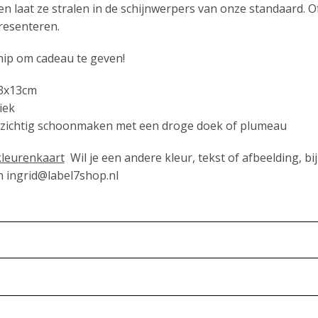
en laat ze stralen in de schijnwerpers van onze standaard. Of
resenteren.
 hip om cadeau te geven!
13x13cm
iek
zichtig schoonmaken met een droge doek of plumeau
 kleurenkaart
Wil je een andere kleur, tekst of afbeelding, bi
n ingrid@label7shop.nl