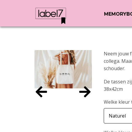
MEMORYB
Neem jouw fa
collega. Maa
schouder.
De tassen zi
38x42cm
Welke kleur 