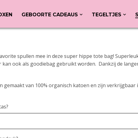
OXEN
GEBOORTE CADEAUS
TEGELTJES
vorite spullen mee in deze super hippe tote bag! Superleuk 
r kan ook als goodiebag gebruikt worden. Dankzij de langer
jn gemaakt van 100% organisch katoen en zijn verkrijgbaar i
tas?