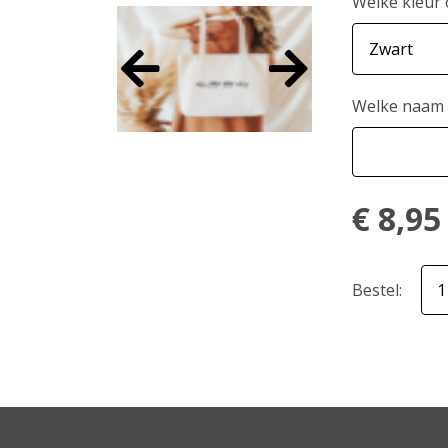
Welke kleur
Welke naam 
€
8,95
Bestel: