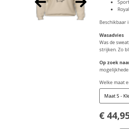
Spor
Royal
Beschikbaar i
Wasadvies
Was de sweate
strijken. Zo b
Op zoek naa
mogelijkhede
Welke maat e
€
44,9