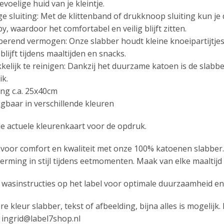
evoelige huid van je kleintje.
e sluiting: Met de klittenband of drukknoop sluiting kun j
by, waardoor het comfortabel en veilig blijft zitten.
erend vermogen: Onze slabber houdt kleine knoeipartijtjes
blijft tijdens maaltijden en snacks.
elijk te reinigen: Dankzij het duurzame katoen is de slabbe
ik.
ng c.a. 25x40cm
jgbaar in verschillende kleuren
 de actuele kleurenkaart voor de opdruk.
s voor comfort en kwaliteit met onze 100% katoenen slabber.
erming in stijl tijdens eetmomenten. Maak van elke maaltijd 
e wasinstructies op het label voor optimale duurzaamheid en
re kleur slabber, tekst of afbeelding, bijna alles is mogeli
 ingrid@label7shop.nl