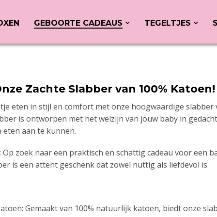
OXEN
GEBOORTE CADEAUS
TEGELTJES
nze Zachte Slabber van 100% Katoen
ntje eten in stijl en comfort met onze hoogwaardige slabber
abber is ontworpen met het welzijn van jouw baby in gedac
 eten aan te kunnen.
u: Op zoek naar een praktisch en schattig cadeau voor ee
r is een attent geschenk dat zowel nuttig als liefdevol is.
atoen: Gemaakt van 100% natuurlijk katoen, biedt onze sl