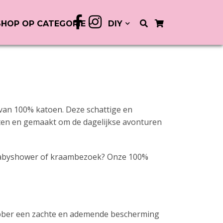
SHOP OP CATEGORIE
DIY
!
 van 100% katoen. Deze schattige en
hten en gemaakt om de dagelijkse avonturen
n babyshower of kraambezoek? Onze 100%
abber een zachte en ademende bescherming