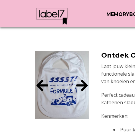
MEMORYB
Ontdek O
Laat jouw klei
functionele sl
van knoeien en
Perfect cadea
katoenen slabbe
Kenmerken:
Puur k