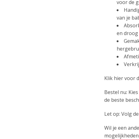
voor de g
Handig
van je ba
Absorb
en droog 
Gemakk
hergebru
Afmeti
Verkri
Klik hier voor
Bestel nu: Kie
de beste besch
Let op: Volg d
Wil je een ande
mogelijkheden