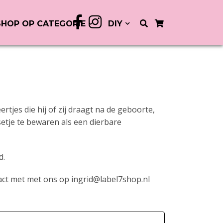
SHOP OP CATEGORIE
DIY
ertjes die hij of zij draagt na de geboorte,
setje te bewaren als een dierbare
d.
act met met ons op ingrid@label7shop.nl