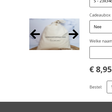
Cadeaubox
Welke naam 
€
8,95
Bestel: