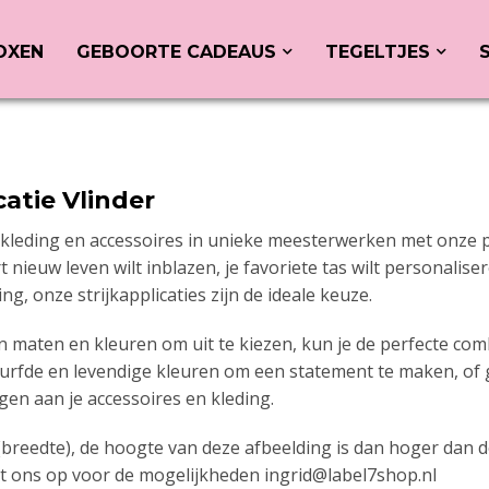
OXEN
GEBOORTE CADEAUS
TEGELTJES
catie Vlinder
kleding en accessoires in unieke meesterwerken met onze pra
 nieuw leven wilt inblazen, je favoriete tas wilt personalise
ng, onze strijkapplicaties zijn de ideale keuze.
n maten en kleuren om uit te kiezen, kun je de perfecte comb
edurfde en levendige kleuren om een statement te maken, of g
gen aan je accessoires en kleding.
(breedte), de hoogte van deze afbeelding is dan hoger dan de br
t ons op voor de mogelijkheden ingrid@label7shop.nl