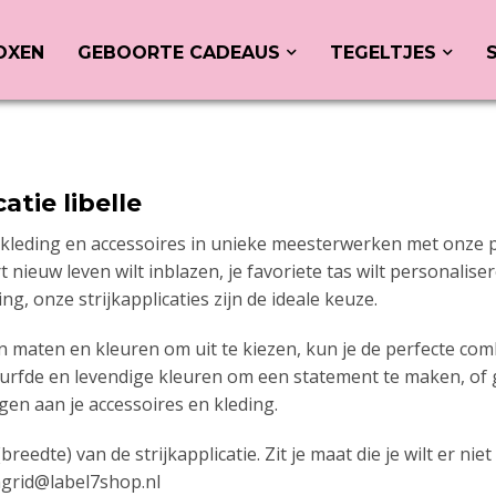
OXEN
GEBOORTE CADEAUS
TEGELTJES
catie libelle
kleding en accessoires in unieke meesterwerken met onze pra
 nieuw leven wilt inblazen, je favoriete tas wilt personalise
ng, onze strijkapplicaties zijn de ideale keuze.
n maten en kleuren om uit te kiezen, kun je de perfecte comb
edurfde en levendige kleuren om een statement te maken, of g
gen aan je accessoires en kleding.
(breedte) van de strijkapplicatie. Zit je maat die je wilt er n
ngrid@label7shop.nl