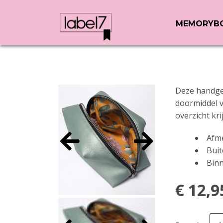
MEMORYB
Deze handgem
doormiddel v
overzicht kri
Afme
Buit
Binn
€
12,9