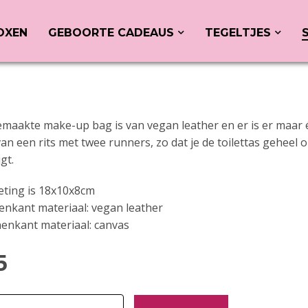
OXEN
GEBOORTE CADEAUS
TEGELTJES
aakte make-up bag is van vegan leather en er is er maar 
an een rits met twee runners, zo dat je de toilettas gehee
jgt.
ting is 18x10x8cm
enkant materiaal: vegan leather
enkant materiaal: canvas
5