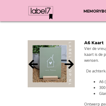
MEMORYB
A6 Kaart
Vier de vre
kaart is de
wensen.
De achterka
A6 
300
Gla
Ontwerp gem