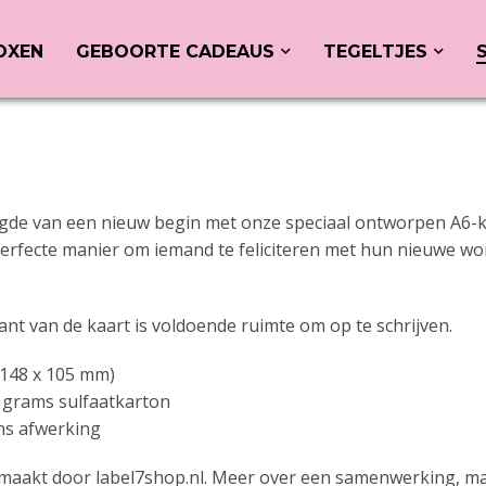
OXEN
GEBOORTE CADEAUS
TEGELTJES
ugde van een nieuw begin met onze speciaal ontworpen A6-k
 perfecte manier om iemand te feliciteren met hun nieuwe w
nt van de kaart is voldoende ruimte om op te schrijven.
(148 x 105 mm)
 grams sulfaatkarton
ns afwerking
aakt door label7shop.nl. Meer over een samenwerking, mai