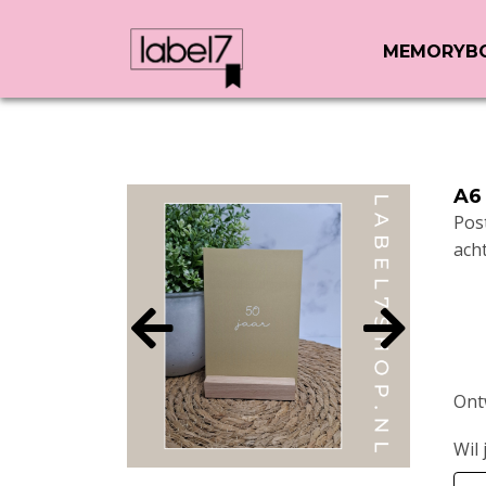
MEMORYB
A6
Pos
ach
Ont
Wil